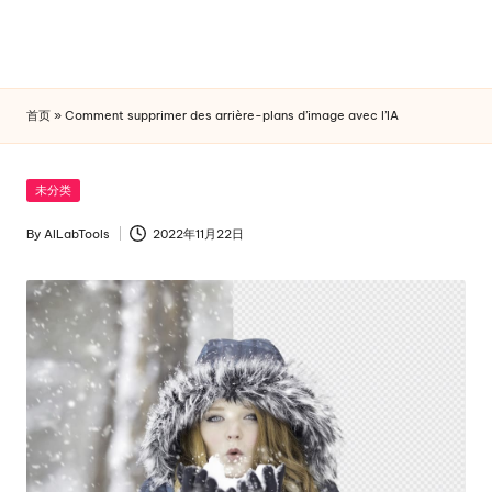
首页
»
Comment supprimer des arrière-plans d’image avec l’IA
Skip
to
content
Posted
未分类
in
By
AILabTools
2022年11月22日
Posted
by