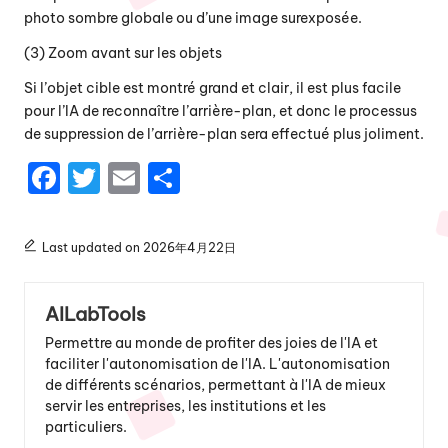
photo sombre globale ou d’une image surexposée.
(3) Zoom avant sur les objets
Si l’objet cible est montré grand et clair, il est plus facile
pour l’IA de reconnaître l’arrière-plan, et donc le processus
de suppression de l’arrière-plan sera effectué plus joliment.
F
T
E
P
a
w
m
a
c
it
ai
rt
Last updated on 2026年4月22日
e
te
l
a
b
r
g
AILabTools
o
er
Permettre au monde de profiter des joies de l'IA et
o
faciliter l'autonomisation de l'IA. L'autonomisation
de différents scénarios, permettant à l'IA de mieux
k
servir les entreprises, les institutions et les
particuliers.