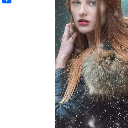
e
i
m
共
b
t
a
有
o
t
i
o
e
l
k
r