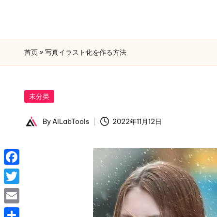
首页
»
写真イラスト化を作る方法
Skip
to
content
Posted
未分类
in
By
AILabTools
2022年11月12日
Posted
by
F
a
T
c
w
E