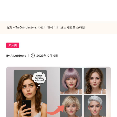
首页
»
TryOnHairstyle: 자르기 전에 미리 보는 새로운 스타일
Skip
to
content
Posted
未分类
in
By
AILabTools
2025年10月16日
Posted
by