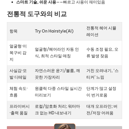
스마트 기술, 쉬운 사용
——빠르고 사용이 재미있음
전통적 도구와의 비교
전통적 헤어 시뮬
항목
Try On Hairstyle(AI)
레이션
얼굴형·이
얼굴형/헤어라인 자동 인
수동 조정 필요, 오
목구비 감
식, 최적 스타일 매칭
류 발생 잦음
지
사실감·모
자연스러운 윤기/볼륨, 깨
거친 오려내기, ‘스
발 디테일
끗한 가장자리
티커’ 느낌
체험 속도·
원클릭 다중 스타일 실시간
단계가 많고 설정
흐름
미리보기
이 번거로움
프라이버시
로컬/암호화 처리; 워터마
대개 오프라인; 버
·출력 품질
크 없는 HD 내보내기
전/저장 어려움