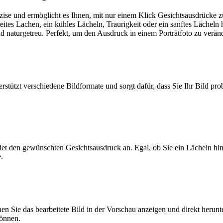
äzise und ermöglicht es Ihnen, mit nur einem Klick Gesichtsausdrücke z
ites Lachen, ein kühles Lächeln, Traurigkeit oder ein sanftes Lächeln 
nd naturgetreu. Perfekt, um den Ausdruck in einem Porträtfoto zu ver
rstützt verschiedene Bildformate und sorgt dafür, dass Sie Ihr Bild p
et den gewünschten Gesichtsausdruck an. Egal, ob Sie ein Lächeln hin
.
Sie das bearbeitete Bild in der Vorschau anzeigen und direkt herun
können.