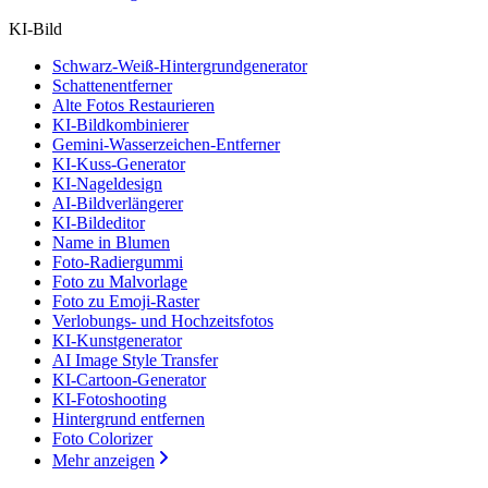
KI-Bild
Schwarz-Weiß-Hintergrundgenerator
Schattenentferner
Alte Fotos Restaurieren
KI-Bildkombinierer
Gemini-Wasserzeichen-Entferner
KI-Kuss-Generator
KI-Nageldesign
AI-Bildverlängerer
KI-Bildeditor
Name in Blumen
Foto-Radiergummi
Foto zu Malvorlage
Foto zu Emoji-Raster
Verlobungs- und Hochzeitsfotos
KI-Kunstgenerator
AI Image Style Transfer
KI-Cartoon-Generator
KI-Fotoshooting
Hintergrund entfernen
Foto Colorizer
Mehr anzeigen