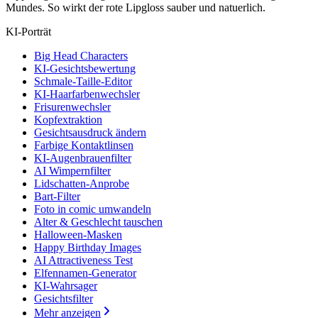
Mundes. So wirkt der rote Lipgloss sauber und natuerlich.
KI-Porträt
Big Head Characters
KI-Gesichtsbewertung
Schmale-Taille-Editor
KI-Haarfarbenwechsler
Frisurenwechsler
Kopfextraktion
Gesichtsausdruck ändern
Farbige Kontaktlinsen
KI-Augenbrauenfilter
AI Wimpernfilter
Lidschatten-Anprobe
Bart-Filter
Foto in comic umwandeln
Alter & Geschlecht tauschen
Halloween-Masken
Happy Birthday Images
AI Attractiveness Test
Elfennamen-Generator
KI-Wahrsager
Gesichtsfilter
Mehr anzeigen