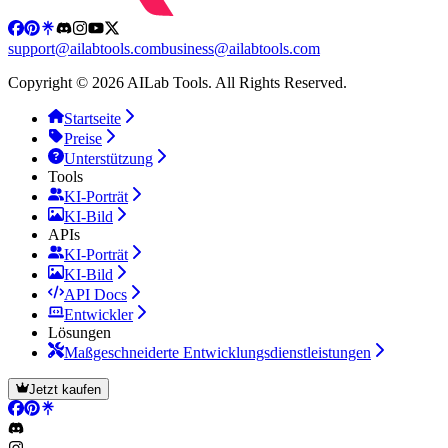
support@ailabtools.com
business@ailabtools.com
Copyright © 2026 AILab Tools. All Rights Reserved.
Startseite
Preise
Unterstützung
Tools
KI-Porträt
KI-Bild
APIs
KI-Porträt
KI-Bild
API Docs
Entwickler
Lösungen
Maßgeschneiderte Entwicklungsdienstleistungen
Jetzt kaufen