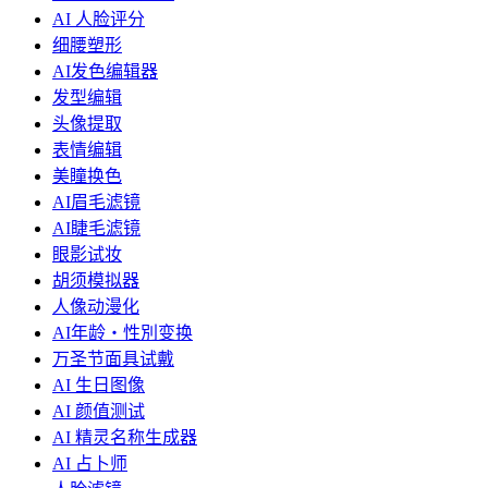
AI 人脸评分
细腰塑形
AI发色编辑器
发型编辑
头像提取
表情编辑
美瞳换色
AI眉毛滤镜
AI睫毛滤镜
眼影试妆
胡须模拟器
人像动漫化
AI年龄・性別变换
万圣节面具试戴
AI 生日图像
AI 颜值测试
AI 精灵名称生成器
AI 占卜师