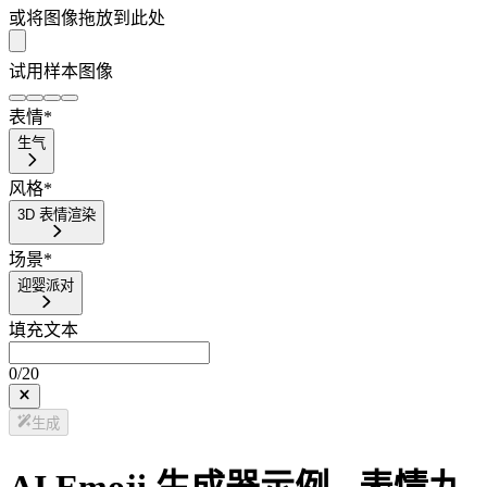
或将图像拖放到此处
试用样本图像
表情
*
生气
风格
*
3D 表情渲染
场景
*
迎婴派对
填充文本
0
/
20
生成