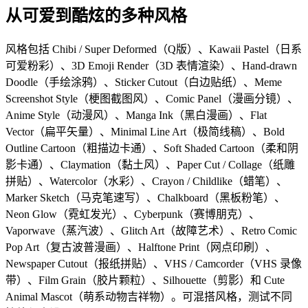
从可爱到酷炫的多种风格
风格包括 Chibi / Super Deformed（Q版）、Kawaii Pastel（日系
可爱粉彩）、3D Emoji Render（3D 表情渲染）、Hand-drawn
Doodle（手绘涂鸦）、Sticker Cutout（白边贴纸）、Meme
Screenshot Style（梗图截图风）、Comic Panel（漫画分镜）、
Anime Style（动漫风）、Manga Ink（黑白漫画）、Flat
Vector（扁平矢量）、Minimal Line Art（极简线稿）、Bold
Outline Cartoon（粗描边卡通）、Soft Shaded Cartoon（柔和阴
影卡通）、Claymation（黏土风）、Paper Cut / Collage（纸雕
拼贴）、Watercolor（水彩）、Crayon / Childlike（蜡笔）、
Marker Sketch（马克笔速写）、Chalkboard（黑板粉笔）、
Neon Glow（霓虹发光）、Cyberpunk（赛博朋克）、
Vaporwave（蒸汽波）、Glitch Art（故障艺术）、Retro Comic
Pop Art（复古波普漫画）、Halftone Print（网点印刷）、
Newspaper Cutout（报纸拼贴）、VHS / Camcorder（VHS 录像
带）、Film Grain（胶片颗粒）、Silhouette（剪影）和 Cute
Animal Mascot（萌系动物吉祥物）。可混搭风格，测试不同