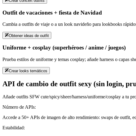
Crear concert outfits
Outfit de vacaciones + fiesta de Navidad
Cambia a outfits de viaje o a un look navideño para lookbooks rápido
Obtener ideas de outfit
Uniforme + cosplay (superhéroes / anime / juegos)
Prueba estilos de uniforme y temas cosplay; añade harness o capas s
Crear looks temáticos
API de cambio de outfit sexy (sin login, pr
Añade outfits SFW cute/spicy/sheer/harness/uniforme/cosplay a tu pr
Número de APIs:
Accede a 50+ APIs de imagen de alto rendimiento: swaps de outfit, edic
Estabilidad: