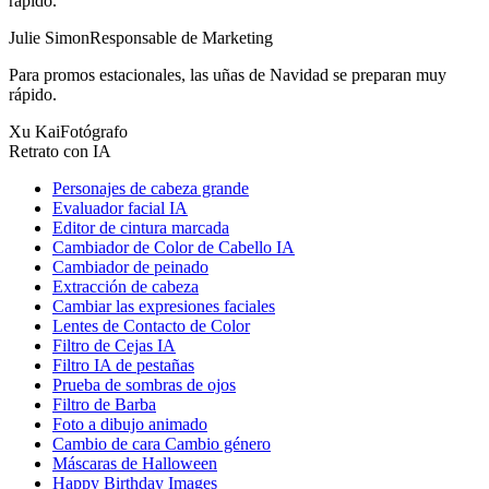
rápido.
Julie Simon
Responsable de Marketing
Para promos estacionales, las uñas de Navidad se preparan muy
rápido.
Xu Kai
Fotógrafo
Retrato con IA
Personajes de cabeza grande
Evaluador facial IA
Editor de cintura marcada
Cambiador de Color de Cabello IA
Cambiador de peinado
Extracción de cabeza
Cambiar las expresiones faciales
Lentes de Contacto de Color
Filtro de Cejas IA
Filtro IA de pestañas
Prueba de sombras de ojos
Filtro de Barba
Foto a dibujo animado
Cambio de cara Cambio género
Máscaras de Halloween
Happy Birthday Images