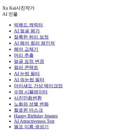
Xu Kai
사진작가
AI 인물
빅헤드 캐릭터
AI 얼굴 평가
잘록한 허리 보정
AI 헤어 컬러 체인저
헤어 교체기
머리 추출
얼굴 표정 변경
컬러 콘택트
AI 눈썹 필터
AI 속눈썹 필터
아이섀도 가상 메이크업
수염 시뮬레이터
사진만화변환
노화와 성별 변화
할로윈 마스크
Happy Birthday Images
AI Attractiveness Test
엘프 이름 생성기