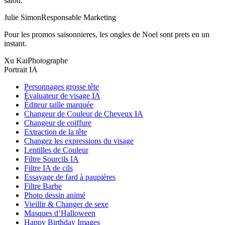
salon.
Julie Simon
Responsable Marketing
Pour les promos saisonnieres, les ongles de Noel sont prets en un
instant.
Xu Kai
Photographe
Portrait IA
Personnages grosse tête
Évaluateur de visage IA
Éditeur taille marquée
Changeur de Couleur de Cheveux IA
Changeur de coiffure
Extraction de la tête
Changez les expressions du visage
Lentilles de Couleur
Filtre Sourcils IA
Filtre IA de cils
Essayage de fard à paupières
Filtre Barbe
Photo dessin animé
Vieillir & Changer de sexe
Masques d’Halloween
Happy Birthday Images