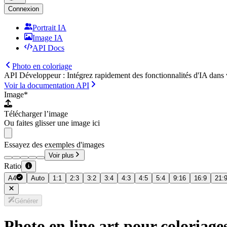
Connexion
Portrait IA
Image IA
API Docs
Photo en coloriage
API Développeur : Intégrez rapidement des fonctionnalités d'IA dans 
Voir la documentation API
Image
*
Télécharger l’image
Ou faites glisser une image ici
Essayez des exemples d'images
Voir plus
Ratio
A4
Auto
1:1
2:3
3:2
3:4
4:3
4:5
5:4
9:16
16:9
21:
Générer
Photo en line art pour coloriage