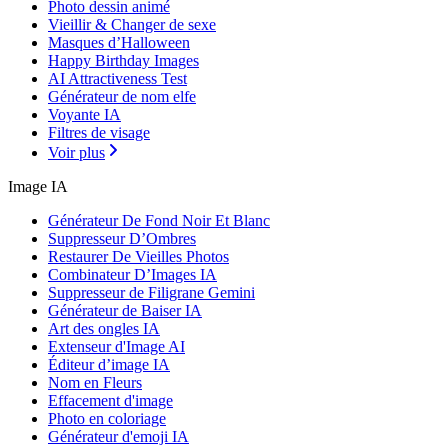
Photo dessin animé
Vieillir & Changer de sexe
Masques d’Halloween
Happy Birthday Images
AI Attractiveness Test
Générateur de nom elfe
Voyante IA
Filtres de visage
Voir plus
Image IA
Générateur De Fond Noir Et Blanc
Suppresseur D’Ombres
Restaurer De Vieilles Photos
Combinateur D’Images IA
Suppresseur de Filigrane Gemini
Générateur de Baiser IA
Art des ongles IA
Extenseur d'Image AI
Éditeur d’image IA
Nom en Fleurs
Effacement d'image
Photo en coloriage
Générateur d'emoji IA