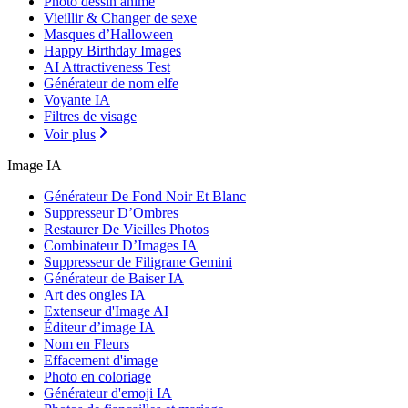
Photo dessin animé
Vieillir & Changer de sexe
Masques d’Halloween
Happy Birthday Images
AI Attractiveness Test
Générateur de nom elfe
Voyante IA
Filtres de visage
Voir plus
Image IA
Générateur De Fond Noir Et Blanc
Suppresseur D’Ombres
Restaurer De Vieilles Photos
Combinateur D’Images IA
Suppresseur de Filigrane Gemini
Générateur de Baiser IA
Art des ongles IA
Extenseur d'Image AI
Éditeur d’image IA
Nom en Fleurs
Effacement d'image
Photo en coloriage
Générateur d'emoji IA