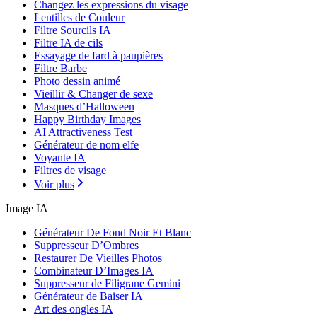
Changez les expressions du visage
Lentilles de Couleur
Filtre Sourcils IA
Filtre IA de cils
Essayage de fard à paupières
Filtre Barbe
Photo dessin animé
Vieillir & Changer de sexe
Masques d’Halloween
Happy Birthday Images
AI Attractiveness Test
Générateur de nom elfe
Voyante IA
Filtres de visage
Voir plus
Image IA
Générateur De Fond Noir Et Blanc
Suppresseur D’Ombres
Restaurer De Vieilles Photos
Combinateur D’Images IA
Suppresseur de Filigrane Gemini
Générateur de Baiser IA
Art des ongles IA