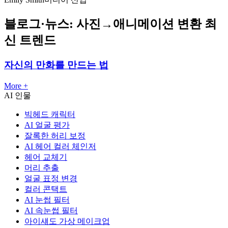
블로그·뉴스: 사진→애니메이션 변환 최
신 트렌드
자신의 만화를 만드는 법
More +
AI 인물
빅헤드 캐릭터
AI 얼굴 평가
잘록한 허리 보정
AI 헤어 컬러 체인저
헤어 교체기
머리 추출
얼굴 표정 변경
컬러 콘택트
AI 눈썹 필터
AI 속눈썹 필터
아이섀도 가상 메이크업