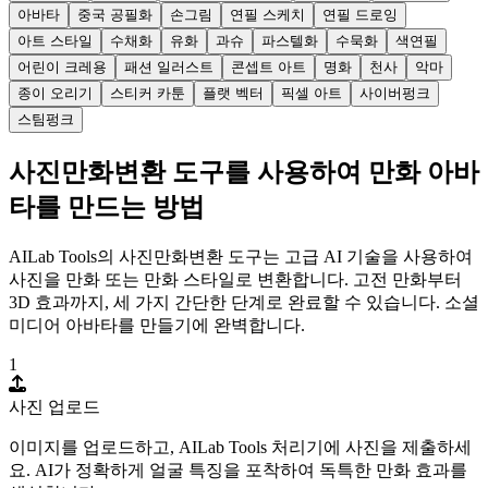
아바타
중국 공필화
손그림
연필 스케치
연필 드로잉
아트 스타일
수채화
유화
과슈
파스텔화
수묵화
색연필
어린이 크레용
패션 일러스트
콘셉트 아트
명화
천사
악마
종이 오리기
스티커 카툰
플랫 벡터
픽셀 아트
사이버펑크
스팀펑크
사진만화변환 도구를 사용하여 만화 아바
타를 만드는 방법
AILab Tools의 사진만화변환 도구는 고급 AI 기술을 사용하여
사진을 만화 또는 만화 스타일로 변환합니다. 고전 만화부터
3D 효과까지, 세 가지 간단한 단계로 완료할 수 있습니다. 소셜
미디어 아바타를 만들기에 완벽합니다.
1
사진 업로드
이미지를 업로드하고, AILab Tools 처리기에 사진을 제출하세
요. AI가 정확하게 얼굴 특징을 포착하여 독특한 만화 효과를