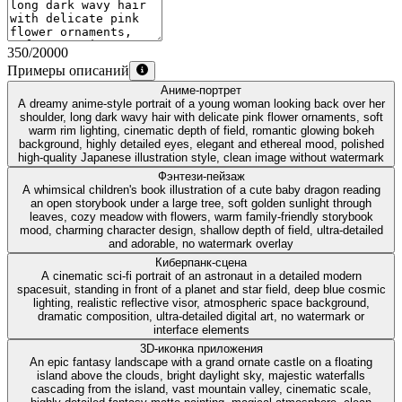
350
/
20000
Примеры описаний
Аниме-портрет
A dreamy anime-style portrait of a young woman looking back over her
shoulder, long dark wavy hair with delicate pink flower ornaments, soft
warm rim lighting, cinematic depth of field, romantic glowing bokeh
background, highly detailed eyes, elegant and ethereal mood, polished
high-quality Japanese illustration style, clean image without watermark
Фэнтези-пейзаж
A whimsical children's book illustration of a cute baby dragon reading
an open storybook under a large tree, soft golden sunlight through
leaves, cozy meadow with flowers, warm family-friendly storybook
mood, charming character design, shallow depth of field, ultra-detailed
and adorable, no watermark overlay
Киберпанк-сцена
A cinematic sci-fi portrait of an astronaut in a detailed modern
spacesuit, standing in front of a planet and star field, deep blue cosmic
lighting, realistic reflective visor, atmospheric space background,
dramatic composition, ultra-detailed digital art, no watermark or
interface elements
3D-иконка приложения
An epic fantasy landscape with a grand ornate castle on a floating
island above the clouds, bright daylight sky, majestic waterfalls
cascading from the island, vast mountain valley, cinematic scale,