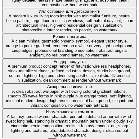
highly detailed fantasy matte painting, magical atmosphere, clean
composition without watermark
Иллюстрация для детской книги
A modern luxury living room interior with minimalist furniture, neutral
beige palette, large floor-to-ceiling windows, soft natural daylight, clean
architectural lines, high-end residential design visualization,
photorealistic interior render, no people, no watermark
Концепт логотипа
A clean minimal geometric phoenix symbol, elegant vector style,
orange-to-purple gradient, centered on a white or very light background,
crisp edges, professional branding presentation, abstract original
emblem, no real brand names, no watermark
Рендер продукта
A premium product concept render of futuristic wireless headphones,
sleek metallic surfaces, refined industrial design, studio background,
soft rim lighting, high-end advertising aesthetic, realistic 3D product
visualization, clean commercial render without watermark
Акварельное искусство
A clean abstract wallpaper with flowing colorful gradient ribbons,
smooth 3D wave forms in pink purple blue orange tones, soft lighting,
minimal modern design, high resolution digital background, elegant and
vibrant composition, no watermark artifacts
Изометрическая комната
A fantasy female warrior character portrait in detailed armor with wind-
swept long hair, standing in dramatic mountain terrain under cloudy sky,
cinematic heroic composition, realistic fantasy concept art, sharp
lighting and textures, ultra-detailed character design, clean output
without watermark