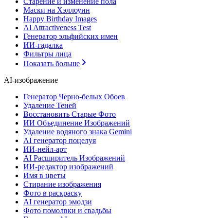
Старение и изменение пола
Маски на Хэллоуин
Happy Birthday Images
AI Attractiveness Test
Генератор эльфийских имен
ИИ-гадалка
Фильтры лица
Показать больше
AI-изображение
Генератор Черно-белых Обоев
Удаление Теней
Восстановить Старые Фото
ИИ Объединение Изображений
Удаление водяного знака Gemini
AI генератор поцелуя
ИИ-нейл-арт
AI Расширитель Изображений
ИИ-редактор изображений
Имя в цветы
Стирание изображения
Фото в раскраску
AI генератор эмодзи
Фото помолвки и свадьбы