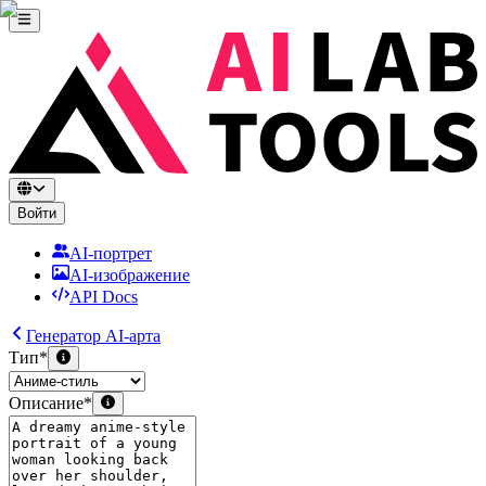
Войти
AI-портрет
AI-изображение
API Docs
Генератор AI-арта
Тип
*
Описание
*