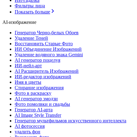
ИИ-гадалка
Фильтры лица
Показать больше
AI-изображение
Генератор Черно-белых Обоев
Удаление Теней
Восстановить Старые Фото
ИИ Объединение Изображений
Удаление водяного знака Gemini
AI генератор поцелуя
ИИ-нейл-арт
AI Расширитель Изображений
ИИ-редактор изображений
Имя в цветы
Стирание изображения
Фото в раскраску
AI генератор эмодзи
Фото помолвки и свадьбы
Генератор AI-арта
AI Image Style Transfer
Генератор мультфильмов искусственного интеллекта
AI фотосессия
удалить фон