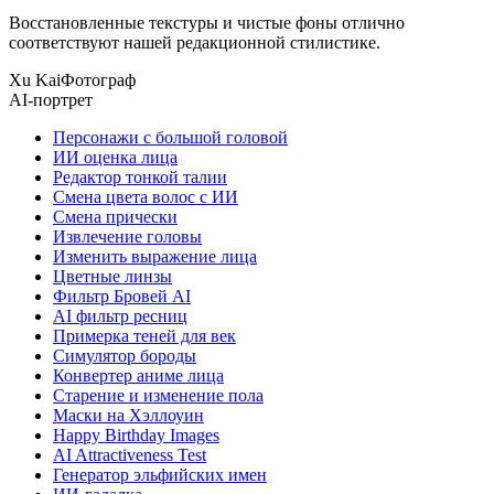
Восстановленные текстуры и чистые фоны отлично
соответствуют нашей редакционной стилистике.
Xu Kai
Фотограф
AI-портрет
Персонажи с большой головой
ИИ оценка лица
Редактор тонкой талии
Смена цвета волос с ИИ
Смена прически
Извлечение головы
Изменить выражение лица
Цветные линзы
Фильтр Бровей AI
AI фильтр ресниц
Примерка теней для век
Симулятор бороды
Конвертер аниме лица
Старение и изменение пола
Маски на Хэллоуин
Happy Birthday Images
AI Attractiveness Test
Генератор эльфийских имен