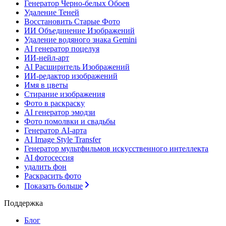
Генератор Черно-белых Обоев
Удаление Теней
Восстановить Старые Фото
ИИ Объединение Изображений
Удаление водяного знака Gemini
AI генератор поцелуя
ИИ-нейл-арт
AI Расширитель Изображений
ИИ-редактор изображений
Имя в цветы
Стирание изображения
Фото в раскраску
AI генератор эмодзи
Фото помолвки и свадьбы
Генератор AI-арта
AI Image Style Transfer
Генератор мультфильмов искусственного интеллекта
AI фотосессия
удалить фон
Раскрасить фото
Показать больше
Поддержка
Блог