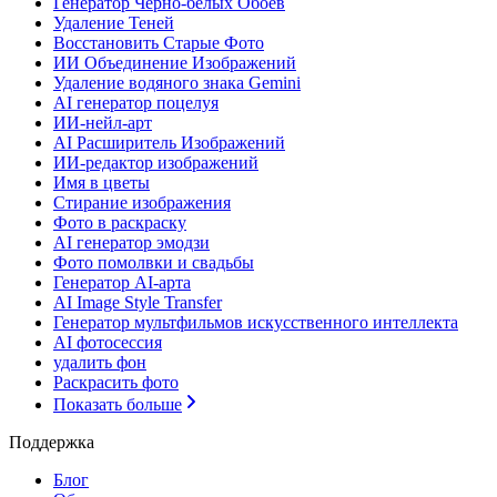
Генератор Черно-белых Обоев
Удаление Теней
Восстановить Старые Фото
ИИ Объединение Изображений
Удаление водяного знака Gemini
AI генератор поцелуя
ИИ-нейл-арт
AI Расширитель Изображений
ИИ-редактор изображений
Имя в цветы
Стирание изображения
Фото в раскраску
AI генератор эмодзи
Фото помолвки и свадьбы
Генератор AI-арта
AI Image Style Transfer
Генератор мультфильмов искусственного интеллекта
AI фотосессия
удалить фон
Раскрасить фото
Показать больше
Поддержка
Блог