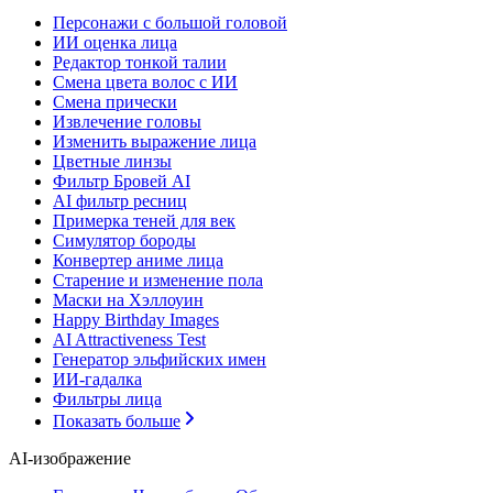
Персонажи с большой головой
ИИ оценка лица
Редактор тонкой талии
Смена цвета волос с ИИ
Смена прически
Извлечение головы
Изменить выражение лица
Цветные линзы
Фильтр Бровей AI
AI фильтр ресниц
Примерка теней для век
Симулятор бороды
Конвертер аниме лица
Старение и изменение пола
Маски на Хэллоуин
Happy Birthday Images
AI Attractiveness Test
Генератор эльфийских имен
ИИ-гадалка
Фильтры лица
Показать больше
AI-изображение