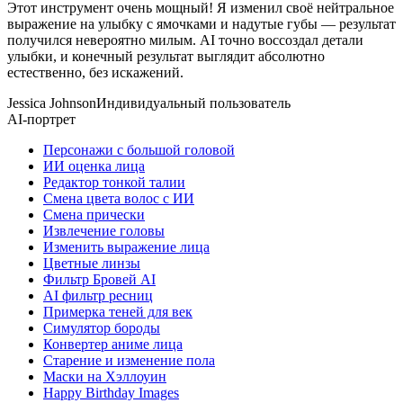
Этот инструмент очень мощный! Я изменил своё нейтральное
выражение на улыбку с ямочками и надутые губы — результат
получился невероятно милым. AI точно воссоздал детали
улыбки, и конечный результат выглядит абсолютно
естественно, без искажений.
Jessica Johnson
Индивидуальный пользователь
AI-портрет
Персонажи с большой головой
ИИ оценка лица
Редактор тонкой талии
Смена цвета волос с ИИ
Смена прически
Извлечение головы
Изменить выражение лица
Цветные линзы
Фильтр Бровей AI
AI фильтр ресниц
Примерка теней для век
Симулятор бороды
Конвертер аниме лица
Старение и изменение пола
Маски на Хэллоуин
Happy Birthday Images