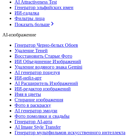
AI Attractiveness Test
Генератор эльфийских имен
ИИ-гадалка
Фильтры лица
Показать больше
AI-изображение
Генератор Черно-белых Обоев
Удаление Теней
Восстановить Старые Фото
ИИ Объединение Изображений
Удаление водяного знака Gemini
AI генератор поцелуя
ИИ-нейл-арт
AI Расширитель Изображений
ИИ-редактор изображений
Имя в цветы
Стирание изображения
Фото в раскраску
AI генератор эмодзи
Фото помолвки и свадьбы
Генератор AI-арта
AI Image Style Transfer
Генератор мультфильмов искусственного интеллекта