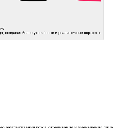
ние
ца, создавая более утончённые и реалистичные портреты.
ью разглаживания кожи, отбеливания и уменьшения лица.