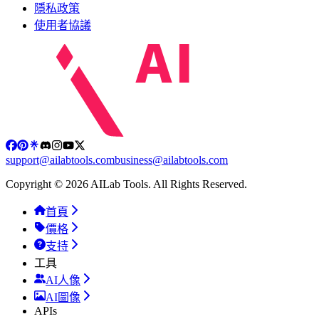
隱私政策
使用者協議
support@ailabtools.com
business@ailabtools.com
Copyright © 2026 AILab Tools. All Rights Reserved.
首頁
價格
支持
工具
AI人像
AI圖像
APIs