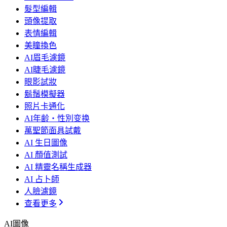
髮型編輯
頭像提取
表情編輯
美瞳換色
AI眉毛濾鏡
AI睫毛濾鏡
眼影試妝
鬍鬚模擬器
照片卡通化
AI年齢・性別变换
萬聖節面具試戴
AI 生日圖像
AI 顏值測試
AI 精靈名稱生成器
AI 占卜師
人臉濾鏡
查看更多
AI圖像