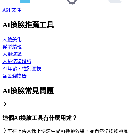
API 文件
AI換臉推薦工具
人臉美化
髮型編輯
人臉濾鏡
人臉修復增強
AI年齢・性別变换
唇色變換器
AI換臉常見問題
這個AI換臉工具有什麼用途？
可在上傳人像上快速生成AI換臉效果，並自然切換換臉風