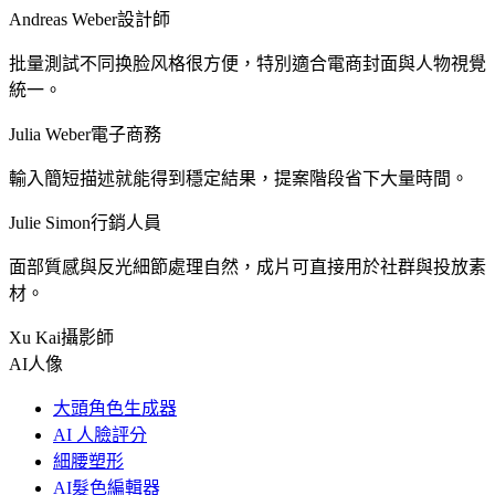
Andreas Weber
設計師
批量測試不同换脸风格很方便，特別適合電商封面與人物視覺
統一。
Julia Weber
電子商務
輸入簡短描述就能得到穩定結果，提案階段省下大量時間。
Julie Simon
行銷人員
面部質感與反光細節處理自然，成片可直接用於社群與投放素
材。
Xu Kai
攝影師
AI人像
大頭角色生成器
AI 人臉評分
細腰塑形
AI髮色編輯器