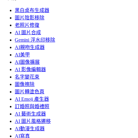
黑白桌布生成器
圖片陰影移除
老照片修復
AI 圖片合成
Gemini 浮水印移除
AI親吻生成器
AI美甲
AI圖像擴展
AI 影像編輯器
名字變花束
圖像擦除
圖片轉塗色頁
AI Emoji 產生器
訂婚照與婚禮照
AI 藝術生成器
AI 圖片風格遷移
AI動漫生成器
AI寫真