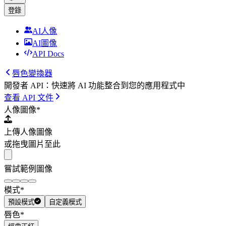
登錄
AI人像
AI圖像
API Docs
唇色變換器
開發者 API：快速將 AI 功能整合到您的應用程式中
查看 API 文件
人像圖像
*
上傳人像圖像
或拖曳圖片至此
嘗試範例圖像
模式
*
預設模式
自定義模式
唇色
*