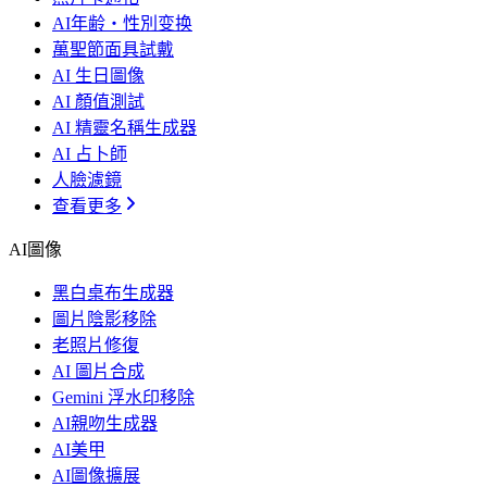
AI年齢・性別变换
萬聖節面具試戴
AI 生日圖像
AI 顏值測試
AI 精靈名稱生成器
AI 占卜師
人臉濾鏡
查看更多
AI圖像
黑白桌布生成器
圖片陰影移除
老照片修復
AI 圖片合成
Gemini 浮水印移除
AI親吻生成器
AI美甲
AI圖像擴展