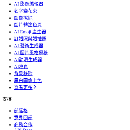
AI 影像編輯器
名字變花束
圖像擦除
圖片轉塗色頁
AI Emoji 產生器
訂婚照與婚禮照
AI 藝術生成器
AI 圖片風格遷移
AI動漫生成器
AI寫真
背景移除
黑白圖像上色
查看更多
支持
部落格
意見回饋
商務合作