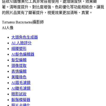
這款AI圖像美化工具非常容易使用，處理速度快，效果顯
著。清晰度提升、對比度增強、色彩優化等功能相結合，讓我
的照片品質有了顯著提升，視覺效果更加清晰、真實。
Татьяна Васильева
攝影師
AI人像
大頭角色生成器
AI 人臉評分
細腰塑形
AI髮色編輯器
髮型編輯
頭像提取
表情編輯
美瞳換色
AI眉毛濾鏡
AI睫毛濾鏡
眼影試妝
鬍鬚模擬器
照片卡通化