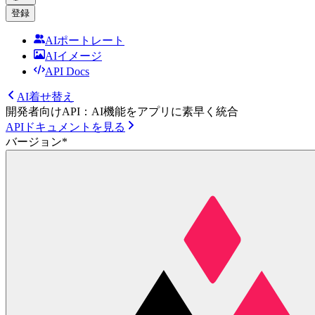
登録
AIポートレート
AIイメージ
API Docs
AI着せ替え
開発者向けAPI：AI機能をアプリに素早く統合
APIドキュメントを見る
バージョン
*