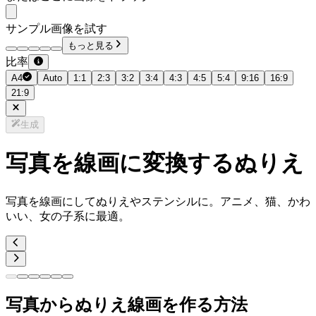
サンプル画像を試す
もっと見る
比率
A4
Auto
1:1
2:3
3:2
3:4
4:3
4:5
5:4
9:16
16:9
21:9
生成
写真を線画に変換するぬりえ
写真を線画にしてぬりえやステンシルに。アニメ、猫、かわ
いい、女の子系に最適。
写真からぬりえ線画を作る方法