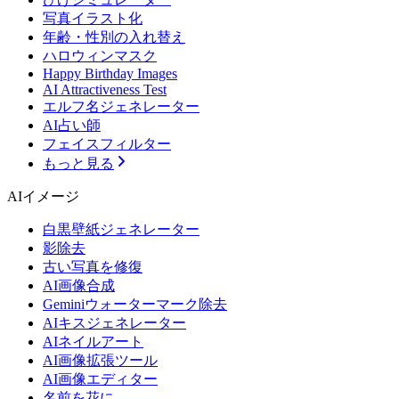
写真イラスト化
年齢・性別の入れ替え
ハロウィンマスク
Happy Birthday Images
AI Attractiveness Test
エルフ名ジェネレーター
AI占い師
フェイスフィルター
もっと見る
AIイメージ
白黒壁紙ジェネレーター
影除去
古い写真を修復
AI画像合成
Geminiウォーターマーク除去
AIキスジェネレーター
AIネイルアート
AI画像拡張ツール
AI画像エディター
名前を花に