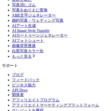
写真消しゴム
写真をぬりえに変換
AI絵文字ジェネレーター
婚約写真・ウェディング写真
AIアート生成
AI Image Style Transfer
AIカートゥーンジェネレーター
AIフォトシュート
画像背景透過
白黒写真カラー化
もっと見る
サポート
ブログ
フィードバック
ビジネス協力
API Docs
開発者
アフィリエイトプログラム
アフィリエイトマーケティングプラットフォーム
クレジットを獲得