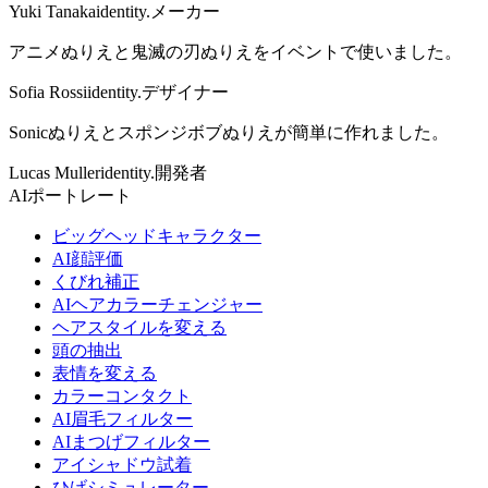
Yuki Tanaka
identity.メーカー
アニメぬりえと鬼滅の刃ぬりえをイベントで使いました。
Sofia Rossi
identity.デザイナー
Sonicぬりえとスポンジボブぬりえが簡単に作れました。
Lucas Muller
identity.開発者
AIポートレート
ビッグヘッドキャラクター
AI顔評価
くびれ補正
AIヘアカラーチェンジャー
ヘアスタイルを変える
頭の抽出
表情を変える
カラーコンタクト
AI眉毛フィルター
AIまつげフィルター
アイシャドウ試着
ひげシミュレーター