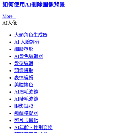
如何使用AI刪除圖像背景
More +
AI人像
大頭角色生成器
AI 人臉評分
細腰塑形
AI髮色編輯器
髮型編輯
頭像提取
表情編輯
美瞳換色
AI眉毛濾鏡
AI睫毛濾鏡
眼影試妝
鬍鬚模擬器
照片卡通化
AI年齢・性別变换