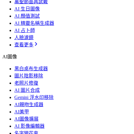
萬聖節面具試戴
AI 生日圖像
AI 顏值測試
AI 精靈名稱生成器
AI 占卜師
人臉濾鏡
查看更多
AI圖像
黑白桌布生成器
圖片陰影移除
老照片修復
AI 圖片合成
Gemini 浮水印移除
AI親吻生成器
AI美甲
AI圖像擴展
AI 影像編輯器
名字變花束