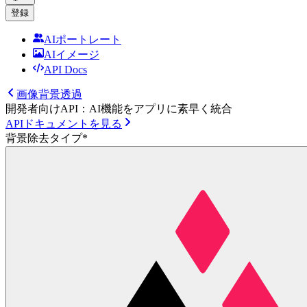
登録
AIポートレート
AIイメージ
API Docs
画像背景透過
開発者向けAPI：AI機能をアプリに素早く統合
APIドキュメントを見る
背景除去タイプ
*