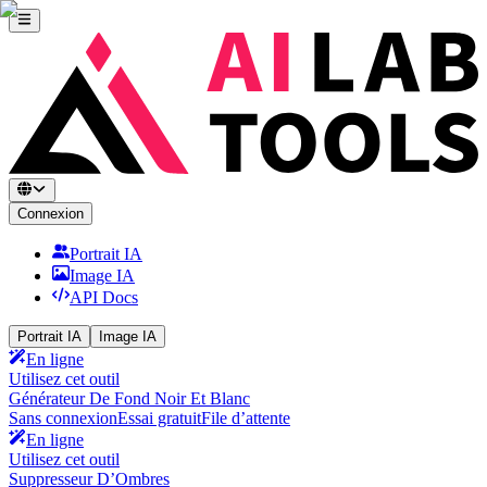
Connexion
Portrait IA
Image IA
API Docs
Portrait IA
Image IA
En ligne
Utilisez cet outil
Générateur De Fond Noir Et Blanc
Sans connexion
Essai gratuit
File d’attente
En ligne
Utilisez cet outil
Suppresseur D’Ombres