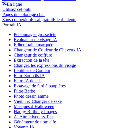
En ligne
Utilisez cet outil
Pages de coloriage chat
Sans connexion
Essai gratuit
File d’attente
Portrait IA
Personnages grosse tête
Évaluateur de visage IA
Éditeur taille marquée
Changeur de Couleur de Cheveux IA
Changeur de coiffure
Extraction de la tête
Changez les expressions du visage
Lentilles de Couleur
Filtre Sourcils IA
Filtre IA de cils
Essayage de fard à paupières
Filtre Barbe
Photo dessin animé
Vieillir & Changer de sexe
Masques d’Halloween
Happy Birthday Images
AI Attractiveness Test
Générateur de nom elfe
Voyante IA