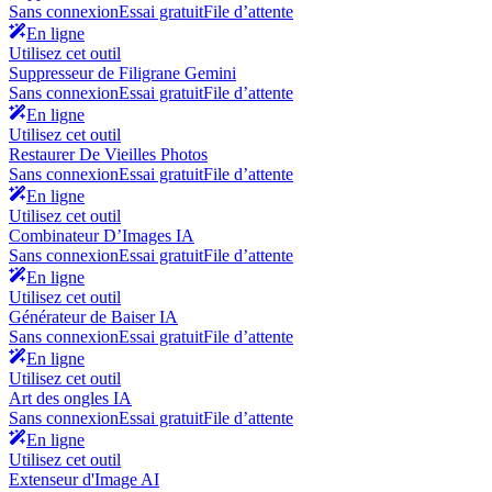
Sans connexion
Essai gratuit
File d’attente
En ligne
Utilisez cet outil
Suppresseur de Filigrane Gemini
Sans connexion
Essai gratuit
File d’attente
En ligne
Utilisez cet outil
Restaurer De Vieilles Photos
Sans connexion
Essai gratuit
File d’attente
En ligne
Utilisez cet outil
Combinateur D’Images IA
Sans connexion
Essai gratuit
File d’attente
En ligne
Utilisez cet outil
Générateur de Baiser IA
Sans connexion
Essai gratuit
File d’attente
En ligne
Utilisez cet outil
Art des ongles IA
Sans connexion
Essai gratuit
File d’attente
En ligne
Utilisez cet outil
Extenseur d'Image AI